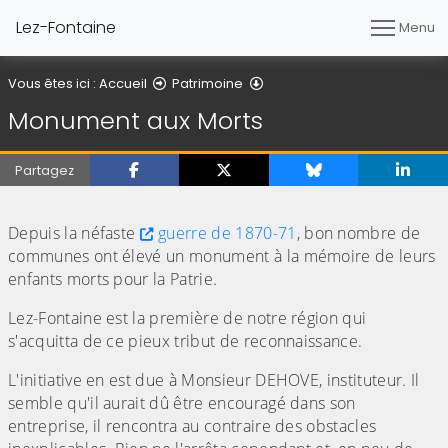
Lez-Fontaine
Menu
Monument aux Morts
Vous êtes ici :
Accueil
Patrimoine
Monument aux Morts
Partagez
(Cliquez sur l'image pour l'agrandir)
(Cliquez sur l'image pour l'agrandir)
Depuis la néfaste
guerre de 1870-71
, bon nombre de
communes ont élevé un monument à la mémoire de leurs
enfants morts pour la Patrie.
Lez-Fontaine est la première de notre région qui
s'acquitta de ce pieux tribut de reconnaissance.
L'initiative en est due à Monsieur DEHOVE, instituteur. Il
semble qu'il aurait dû être encouragé dans son
entreprise, il rencontra au contraire des obstacles