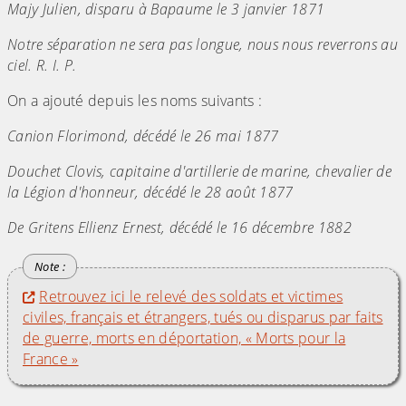
Majy Julien, disparu à Bapaume le 3 janvier 1871
Notre séparation ne sera pas longue, nous nous reverrons au
ciel. R. I. P.
On a ajouté depuis les noms suivants :
Canion Florimond, décédé le 26 mai 1877
Douchet Clovis, capitaine d'artillerie de marine, chevalier de
la Légion d'honneur, décédé le 28 août 1877
De Gritens Ellienz Ernest, décédé le 16 décembre 1882
Retrouvez ici le relevé des soldats et victimes
civiles, français et étrangers, tués ou disparus par faits
de guerre, morts en déportation, « Morts pour la
France »