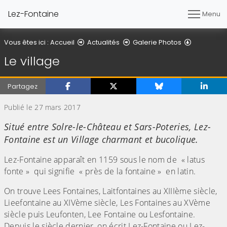
Lez-Fontaine
Menu
Détail de l'
Vous êtes ici :
Accueil
Actualités
Galerie Photos
Le village
Partagez
Publié le 27 mars 2017
Situé entre Solre-le-Château et Sars-Poteries, Lez-
Fontaine est un Village charmant et bucolique.
Lez-Fontaine apparaît en 1159 sous le nom de « latus
fonte » qui signifie « près de la fontaine » en latin.
On trouve Lees Fontaines, Laitfontaines au XIIIème siècle,
Lieefontaine au XIVème siècle, Les Fontaines au XVème
siècle puis Leufonten, Lee Fontaine ou Lesfontaine.
Depuis le siècle dernier, on écrit Lez-Fontaine ou Lez-