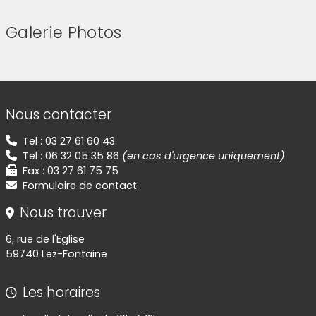
Galerie Photos
(Cliquez sur l'image pour l'agrandir)
(Cliquez sur l'image pour l'agr
(Cliquez sur l'image pour l'agrandir)
(Cliquez sur l'image pour l'agr
(Cliquez sur l'image pour l'agrandir)
Informations de contact
Nous contacter
Tel : 03 27 61 60 43
Tel : 06 32 05 35 86
(en cas d'urgence uniquement)
Fax : 03 27 61 75 75
Formulaire de contact
Nous trouver
6, rue de l'Eglise
59740 Lez-Fontaine
Les horaires