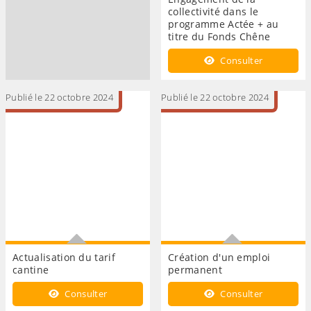
collectivité dans le
programme Actée + au
titre du Fonds Chêne
Engagement de la
Consulter
collectivité dans le
programme Actée + au titre
du Fonds Chêne
Publié le 22 octobre 2024
Publié le 22 octobre 2024
Actualisation du tarif
Création d'un emploi
cantine
permanent
Actualisation du tarif cantine
Création d'un emploi
Consulter
Consulter
à compter du 1er janvier
permanent