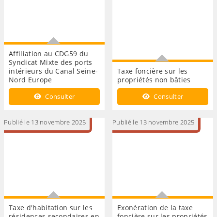
Affiliation au CDG59 du
Syndicat Mixte des ports
intérieurs du Canal Seine-
Taxe foncière sur les
Nord Europe
propriétés non bâties
Affiliation au CDG59 du
Taxe foncière sur les
Consulter
Consulter
Syndicat Mixte des ports
propriétés non bâties
intérieurs du Canal Seine-
Nord Europe
Publié le 13 novembre 2025
Publié le 13 novembre 2025
Taxe d'habitation sur les
Exonération de la taxe
résidences secondaires en
foncière sur les propriétés