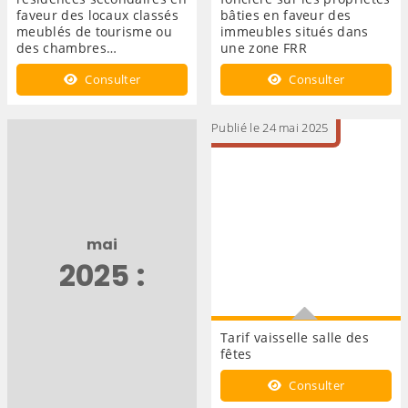
faveur des locaux classés
bâties en faveur des
meublés de tourisme ou
immeubles situés dans
des chambres…
une zone FRR
Taxe d'habitation sur les
Exonération de la taxe
Consulter
Consulter
résidences secondaires en
foncière sur les propriétés
faveur des locaux classés
bâties en faveur des
meublés de tourisme ou
immeubles situés dans une
Publié le 24 mai 2025
des chambres d'hôtes
zone FRR
mai
2025 :
Tarif vaisselle salle des
fêtes
Tarif vaisselle salle des fêtes
Consulter