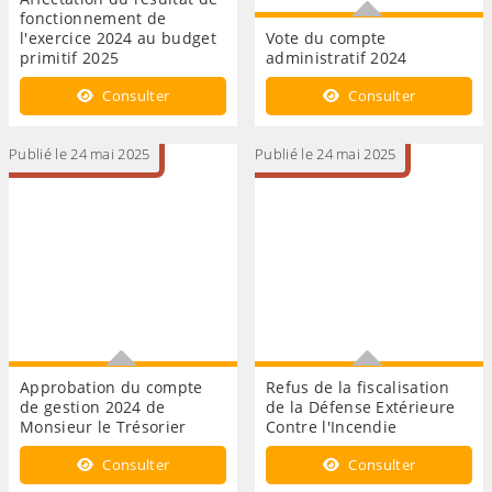
fonctionnement de
l'exercice 2024 au budget
Vote du compte
primitif 2025
administratif 2024
Affectation du résultat de
Vote du compte
Consulter
Consulter
fonctionnement de
administratif 2024
l'exercice 2024 au budget
primitif 2025
Publié le 24 mai 2025
Publié le 24 mai 2025
Approbation du compte
Refus de la fiscalisation
de gestion 2024 de
de la Défense Extérieure
Monsieur le Trésorier
Contre l'Incendie
Approbation du compte de
Refus de la fiscalisation de
Consulter
Consulter
gestion 2024 de Monsieur
la Défense Extérieure