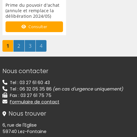
Prime du pouvoir d'achat
(annule et remplace la
délibération 2024/05)
Prime du pouvoir d'achat
Consulter
(annule et remplace la
délibération 2024/05)
Page
sur 4
Page
sur 4
Page
sur 4
Page
sur 4
1
2
3
4
Informations de contact
Nous contacter
Tel : 03 27 61 60 43
Tel : 06 32 05 35 86
(en cas d'urgence uniquement)
Fax : 03 27 61 75 75
Formulaire de contact
Nous trouver
6, rue de l'Eglise
59740 Lez-Fontaine