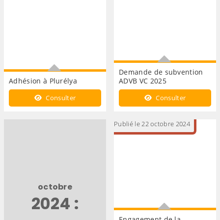
Demande de subvention
Adhésion à Plurélya
ADVB VC 2025
Adhésion à Plurélya
Demande de subvention
Consulter
Consulter
ADVB VC 2025
Publié le 22 octobre 2024
octobre
2024 :
Engagement de la